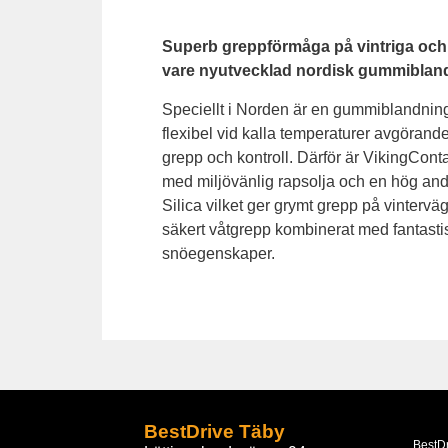
Superb greppförmåga på vintriga och 
vare nyutvecklad nordisk gummiblan
Speciellt i Norden är en gummiblandning
flexibel vid kalla temperaturer avgörande
grepp och kontroll. Därför är VikingCont
med miljövänlig rapsolja och en hög and
Silica vilket ger grymt grepp på vinterväg
säkert våtgrepp kombinerat med fantasti
snöegenskaper.
BestDrive Täby
BestD