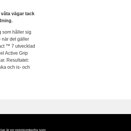
våta vägar tack
dning.
 som håller sig
 när det gäller
act ™ 7 utvecklad
el Active Grip
ar. Resultatet:
ska och is- och
rive är en premiumkedja som