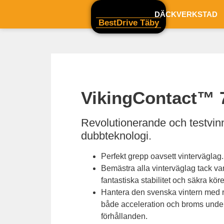
DÄCKVERKSTAD
BestDrive Täby
VikingContact™ 
Revolutionerande och testvi
dubbteknologi.
Perfekt grepp oavsett vinterväglag.
Bemästra alla vinterväglag tack va
fantastiska stabilitet och säkra kö
Hantera den svenska vintern med re
både acceleration och broms under
förhållanden.