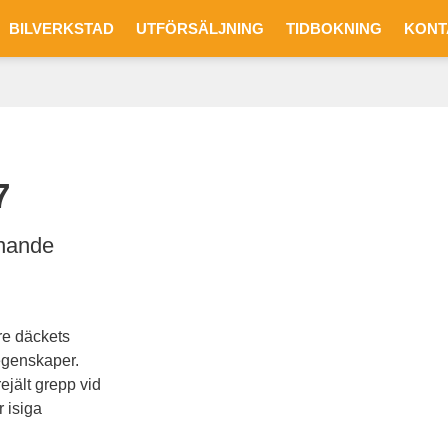
BILVERKSTAD
UTFÖRSÄLJNING
TIDBOKNING
KONT
7
nnande
re däckets
regenskaper.
jält grepp vid
 isiga