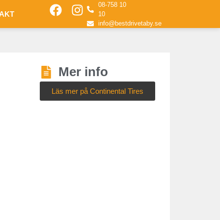
08-758 10
AKT
10
info@bestdrivetaby.se
Mer info
Läs mer på Continental Tires